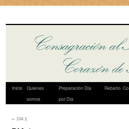
Ir
Inicio
Quienes
Preparación Día
Rebaño
Cor
al
somos
por Día
contenido
←
DIA 2