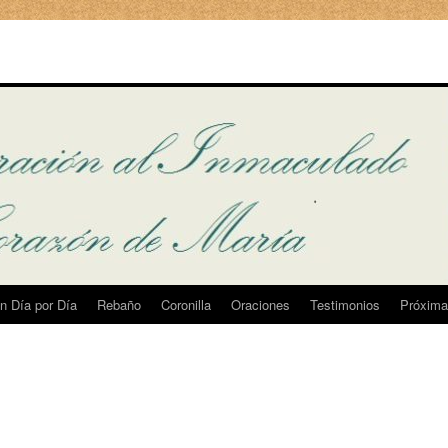
n Día por Día
Rebaño
Coronilla
Oraciones
Testimonios
Próxima