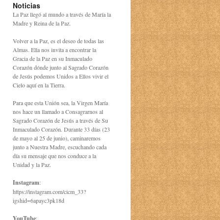
Noticias
La Paz llegó al mundo a través de María la
Madre y Reina de la Paz.
Volver a la Paz, es el deseo de todas las
Almas. Ella nos invita a encontrar la
Gracia de la Paz en su Inmaculado
Corazón dónde junto al Sagrado Corazón
de Jesús podemos Unidos a Ellos vivir el
Cielo aquí en la Tierra.
Para que esta Unión sea, la Virgen María
nos hace un llamado a Consagrarnos al
Sagrado Corazón de Jesús a través de Su
Inmaculado Corazón. Durante 33 días (23
de mayo al 25 de junio), caminaremos
junto a Nuestra Madre, escuchando cada
día su mensaje que nos conduce a la
Unidad y la Paz.
Instagram
:
https://instagram.com/cicm_33?
igshid=6apayc3pk18d
YouTube
: