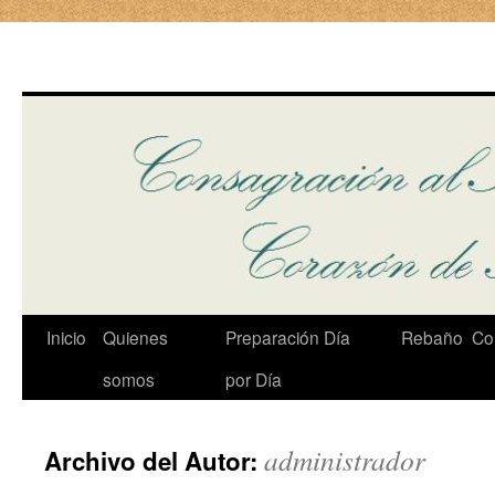
Ir
Inicio
Quienes
Preparación Día
Rebaño
Cor
al
somos
por Día
contenido
administrador
Archivo del Autor: